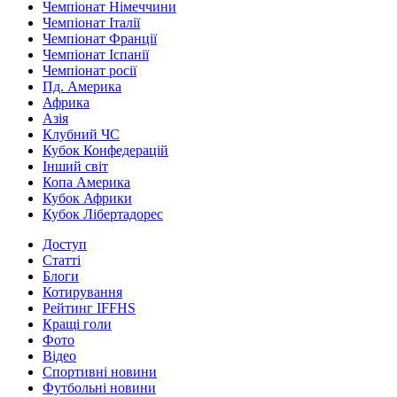
Чемпіонат Німеччини
Чемпіонат Італії
Чемпіонат Франції
Чемпіонат Іспанії
Чемпіонат росії
Пд. Америка
Африка
Азія
Клубний ЧС
Кубок Конфедерацій
Інший світ
Копа Америка
Кубок Африки
Кубок Лібертадорес
Доступ
Статті
Блоги
Котирування
Рейтинг IFFHS
Кращі голи
Фото
Відео
Спортивні новини
Футбольні новини