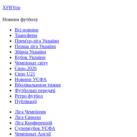
Х
FB
You
Новини футболу
Всі новини
Трансфери
Прем'єр-ліга України
Перша ліга України
Збірна України
Кубок України
Чемпіонат світу
Євро-2026
Євро U21
Новини УЄФА
Вболівальниця тижня
Футбольні передачі
Ретро футбол
Публікації
Ліга Чемпіонів
Ліга Європи
Ліга Конференцій
Суперкубок УЄФА
Чемпіонат Англії