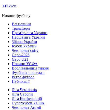
Х
FB
You
Новини футболу
Всі новини
Трансфери
Прем'єр-ліга України
Перша ліга України
Збірна України
Кубок України
Чемпіонат світу
Євро-2026
Євро U21
Новини УЄФА
Вболівальниця тижня
Футбольні передачі
Ретро футбол
Публікації
Ліга Чемпіонів
Ліга Європи
Ліга Конференцій
Суперкубок УЄФА
Чемпіонат Англії