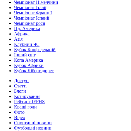
Чемпіонат Німеччини
Чемпіонат Італії
Чемпіонат Франції
Чемпіонат Іспанії
Чемпіонат росії
Пд. Америка
Африка
Азія
Клубний ЧС
Кубок Конфедерацій
Інший світ
Копа Америка
Кубок Африки
Кубок Лібертадорес
Доступ
Статті
Блоги
Котирування
Рейтинг IFFHS
Кращі голи
Фото
Відео
Спортивні новини
Футбольні новини