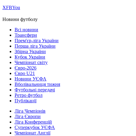
Х
FB
You
Новини футболу
Всі новини
Трансфери
Прем'єр-ліга України
Перша ліга України
Збірна України
Кубок України
Чемпіонат світу
Євро-2026
Євро U21
Новини УЄФА
Вболівальниця тижня
Футбольні передачі
Ретро футбол
Публікації
Ліга Чемпіонів
Ліга Європи
Ліга Конференцій
Суперкубок УЄФА
Чемпіонат Англії