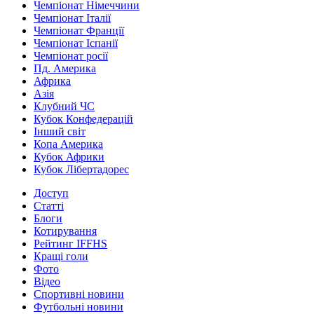
Чемпіонат Німеччини
Чемпіонат Італії
Чемпіонат Франції
Чемпіонат Іспанії
Чемпіонат росії
Пд. Америка
Африка
Азія
Клубний ЧС
Кубок Конфедерацій
Інший світ
Копа Америка
Кубок Африки
Кубок Лібертадорес
Доступ
Статті
Блоги
Котирування
Рейтинг IFFHS
Кращі голи
Фото
Відео
Спортивні новини
Футбольні новини