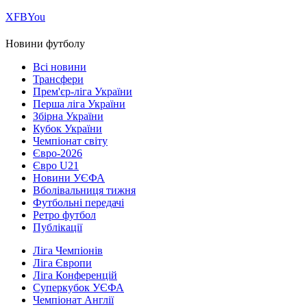
Х
FB
You
Новини футболу
Всі новини
Трансфери
Прем'єр-ліга України
Перша ліга України
Збірна України
Кубок України
Чемпіонат світу
Євро-2026
Євро U21
Новини УЄФА
Вболівальниця тижня
Футбольні передачі
Ретро футбол
Публікації
Ліга Чемпіонів
Ліга Європи
Ліга Конференцій
Суперкубок УЄФА
Чемпіонат Англії