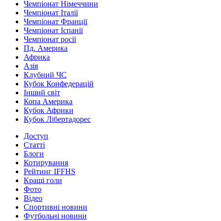
Чемпіонат Німеччини
Чемпіонат Італії
Чемпіонат Франції
Чемпіонат Іспанії
Чемпіонат росії
Пд. Америка
Африка
Азія
Клубний ЧС
Кубок Конфедерацій
Інший світ
Копа Америка
Кубок Африки
Кубок Лібертадорес
Доступ
Статті
Блоги
Котирування
Рейтинг IFFHS
Кращі голи
Фото
Відео
Спортивні новини
Футбольні новини