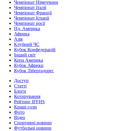
Чемпіонат Німеччини
Чемпіонат Італії
Чемпіонат Франції
Чемпіонат Іспанії
Чемпіонат росії
Пд. Америка
Африка
Азія
Клубний ЧС
Кубок Конфедерацій
Інший світ
Копа Америка
Кубок Африки
Кубок Лібертадорес
Доступ
Статті
Блоги
Котирування
Рейтинг IFFHS
Кращі голи
Фото
Відео
Спортивні новини
Футбольні новини