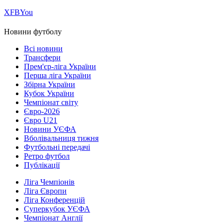
Х
FB
You
Новини футболу
Всі новини
Трансфери
Прем'єр-ліга України
Перша ліга України
Збірна України
Кубок України
Чемпіонат світу
Євро-2026
Євро U21
Новини УЄФА
Вболівальниця тижня
Футбольні передачі
Ретро футбол
Публікації
Ліга Чемпіонів
Ліга Європи
Ліга Конференцій
Суперкубок УЄФА
Чемпіонат Англії