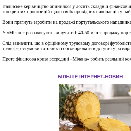
Італійське керівництво опинилося у досить складній фінансовій
конкретних пропозицій щодо своїх провідних виконавців у най
Вони прагнуть заробити на продажі португальського нападника 
У «Мілані» розраховують виручити € 40-50 млн з продажу порт
Слід зазначити, що в офіційному трудовому договорі футболіст
трансфер за умови готовності обговорювати відступні у розмірі
Проте фінансова криза всередині «Мілана» робить реальний ком