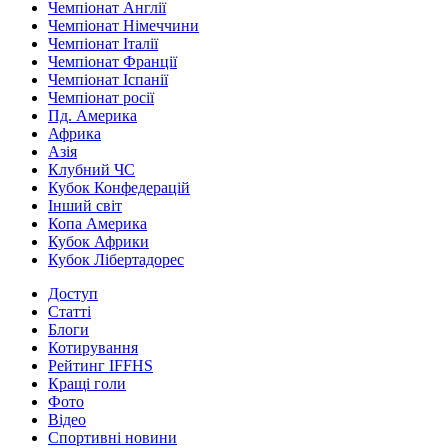
Чемпіонат Англії
Чемпіонат Німеччини
Чемпіонат Італії
Чемпіонат Франції
Чемпіонат Іспанії
Чемпіонат росії
Пд. Америка
Африка
Азія
Клубний ЧС
Кубок Конфедерацій
Інший світ
Копа Америка
Кубок Африки
Кубок Лібертадорес
Доступ
Статті
Блоги
Котирування
Рейтинг IFFHS
Кращі голи
Фото
Відео
Спортивні новини