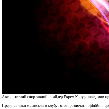
Авторитетний спортивний інсайдер Екрем Конур повідомив про ц
Представники міланського клубу готові розпочати офіційні пе