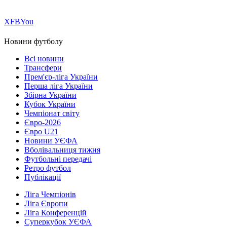
Х
FB
You
Новини футболу
Всі новини
Трансфери
Прем'єр-ліга України
Перша ліга України
Збірна України
Кубок України
Чемпіонат світу
Євро-2026
Євро U21
Новини УЄФА
Вболівальниця тижня
Футбольні передачі
Ретро футбол
Публікації
Ліга Чемпіонів
Ліга Європи
Ліга Конференцій
Суперкубок УЄФА