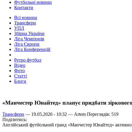
Футбольні новини
Контакти
Всі новини
Трансфери
УПЛ
Збірна України
Ліга Чемпіонів
Ліга Європи
Ліга Конференцій
Ретро футбол
Відео
Фото
Статті
Блоги
«Манчестер Юнайтед» планує придбати зірковог
Трансфери
— 19.05.2026 - 10:32 —
Artem
Переглядів: 519
Поділитись:
Англійський футбольний гранд «Манчестер Юнайтед» активно ці