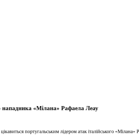
о нападника «Мілана» Рафаела Леау
кавиться португальським лідером атак італійського «Мілана» Р