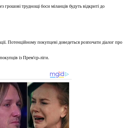
ез грошові труднощі боси міланців будуть відкриті до
ції. Потенційному покупцеві доведеться розпочати діалог про
окупців із Прем'єр-ліги.