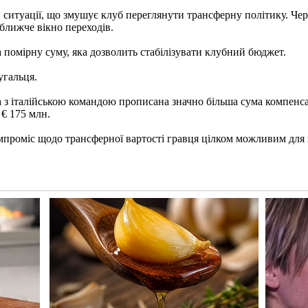
 ситуації, що змушує клуб переглянути трансферну політику. Чер
ближче вікно переходів.
помірну суму, яка дозволить стабілізувати клубний бюджет.
угальця.
а з італійською командою прописана значно більша сума компенса
 € 175 млн.
проміс щодо трансферної вартості гравця цілком можливим для п