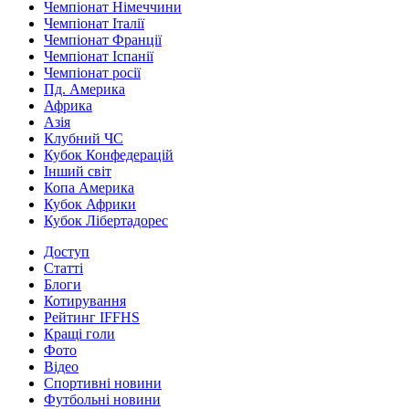
Чемпіонат Німеччини
Чемпіонат Італії
Чемпіонат Франції
Чемпіонат Іспанії
Чемпіонат росії
Пд. Америка
Африка
Азія
Клубний ЧС
Кубок Конфедерацій
Інший світ
Копа Америка
Кубок Африки
Кубок Лібертадорес
Доступ
Статті
Блоги
Котирування
Рейтинг IFFHS
Кращі голи
Фото
Відео
Спортивні новини
Футбольні новини