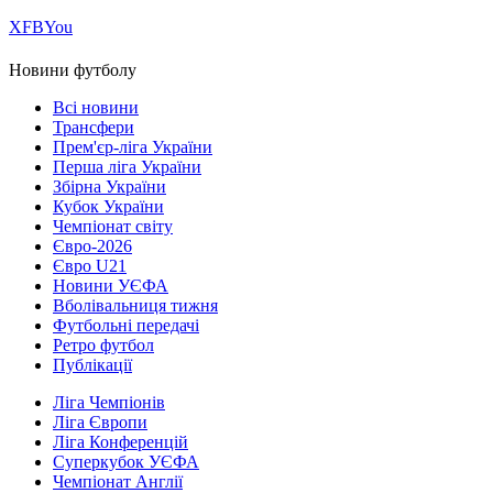
Х
FB
You
Новини футболу
Всі новини
Трансфери
Прем'єр-ліга України
Перша ліга України
Збірна України
Кубок України
Чемпіонат світу
Євро-2026
Євро U21
Новини УЄФА
Вболівальниця тижня
Футбольні передачі
Ретро футбол
Публікації
Ліга Чемпіонів
Ліга Європи
Ліга Конференцій
Суперкубок УЄФА
Чемпіонат Англії