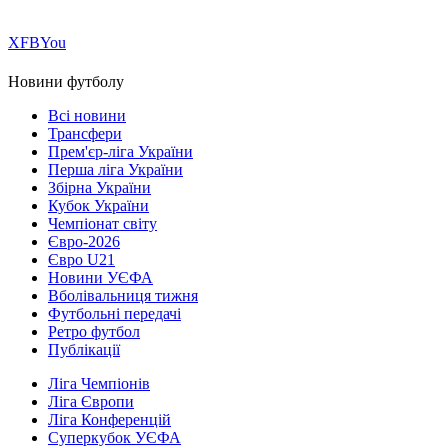
Х
FB
You
Новини футболу
Всі новини
Трансфери
Прем'єр-ліга України
Перша ліга України
Збірна України
Кубок України
Чемпіонат світу
Євро-2026
Євро U21
Новини УЄФА
Вболівальниця тижня
Футбольні передачі
Ретро футбол
Публікації
Ліга Чемпіонів
Ліга Європи
Ліга Конференцій
Суперкубок УЄФА