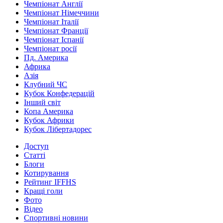
Чемпіонат Англії
Чемпіонат Німеччини
Чемпіонат Італії
Чемпіонат Франції
Чемпіонат Іспанії
Чемпіонат росії
Пд. Америка
Африка
Азія
Клубний ЧС
Кубок Конфедерацій
Інший світ
Копа Америка
Кубок Африки
Кубок Лібертадорес
Доступ
Статті
Блоги
Котирування
Рейтинг IFFHS
Кращі голи
Фото
Відео
Спортивні новини