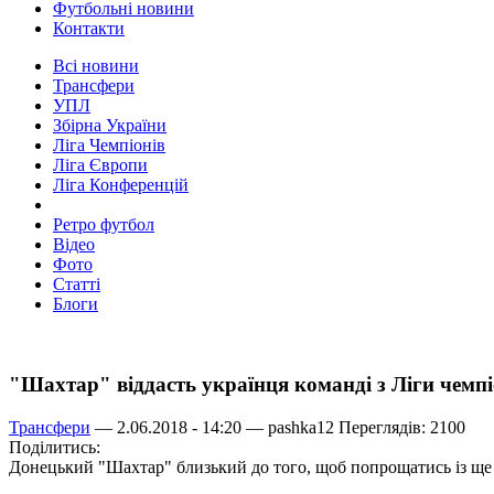
Футбольні новини
Контакти
Всі новини
Трансфери
УПЛ
Збірна України
Ліга Чемпіонів
Ліга Європи
Ліга Конференцій
Ретро футбол
Відео
Фото
Статті
Блоги
"Шахтар" віддасть українця команді з Ліги чемпі
Трансфери
— 2.06.2018 - 14:20 —
pashka12
Переглядів: 2100
Поділитись:
Донецький "Шахтар" близький до того, щоб попрощатись із ще 