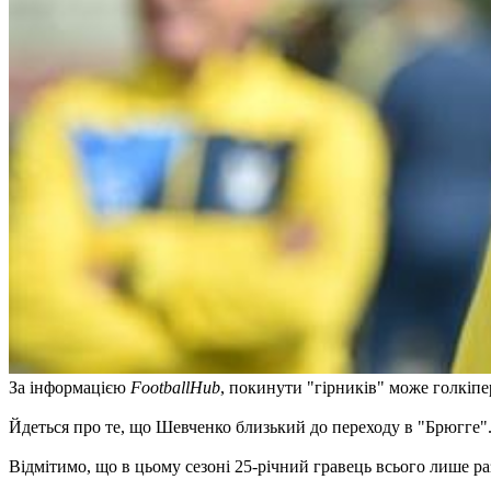
За інформацією
FootballHub
, покинути "гірників" може голкіп
Йдеться про те, що Шевченко близький до переходу в "Брюгге"
Відмітимо, що в цьому сезоні 25-річний гравець всього лише ра