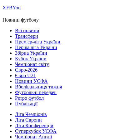
Х
FB
You
Новини футболу
Всі новини
Трансфери
Прем'єр-ліга України
Перша ліга України
Збірна України
Кубок України
Чемпіонат світу
Євро-2026
Євро U21
Новини УЄФА
Вболівальниця тижня
Футбольні передачі
Ретро футбол
Публікації
Ліга Чемпіонів
Ліга Європи
Ліга Конференцій
Суперкубок УЄФА
Чемпіонат Англії