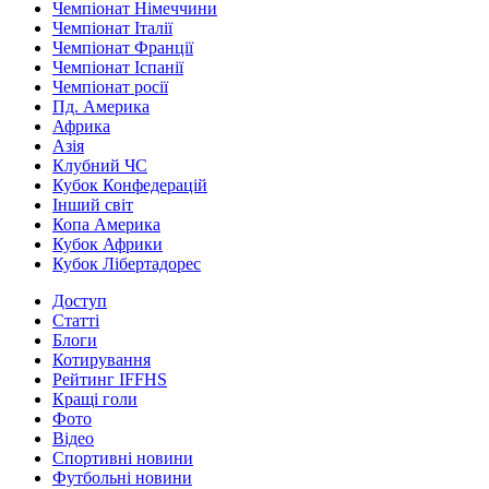
Чемпіонат Німеччини
Чемпіонат Італії
Чемпіонат Франції
Чемпіонат Іспанії
Чемпіонат росії
Пд. Америка
Африка
Азія
Клубний ЧС
Кубок Конфедерацій
Інший світ
Копа Америка
Кубок Африки
Кубок Лібертадорес
Доступ
Статті
Блоги
Котирування
Рейтинг IFFHS
Кращі голи
Фото
Відео
Спортивні новини
Футбольні новини