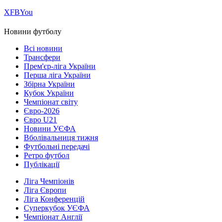
Х
FB
You
Новини футболу
Всі новини
Трансфери
Прем'єр-ліга України
Перша ліга України
Збірна України
Кубок України
Чемпіонат світу
Євро-2026
Євро U21
Новини УЄФА
Вболівальниця тижня
Футбольні передачі
Ретро футбол
Публікації
Ліга Чемпіонів
Ліга Європи
Ліга Конференцій
Суперкубок УЄФА
Чемпіонат Англії