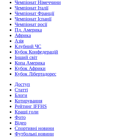
Чемпіонат Німеччини
Чемпіонат Італії
Чемпіонат Франції
Чемпіонат Іспанії
Чемпіонат росії
Пд. Америка
Африка
Азія
Клубний ЧС
Кубок Конфедерацій
Інший світ
Копа Америка
Кубок Африки
Кубок Лібертадорес
Доступ
Статті
Блоги
Котирування
Рейтинг IFFHS
Кращі голи
Фото
Відео
Спортивні новини
Футбольні новини