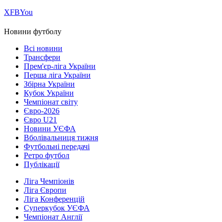
Х
FB
You
Новини футболу
Всі новини
Трансфери
Прем'єр-ліга України
Перша ліга України
Збірна України
Кубок України
Чемпіонат світу
Євро-2026
Євро U21
Новини УЄФА
Вболівальниця тижня
Футбольні передачі
Ретро футбол
Публікації
Ліга Чемпіонів
Ліга Європи
Ліга Конференцій
Суперкубок УЄФА
Чемпіонат Англії