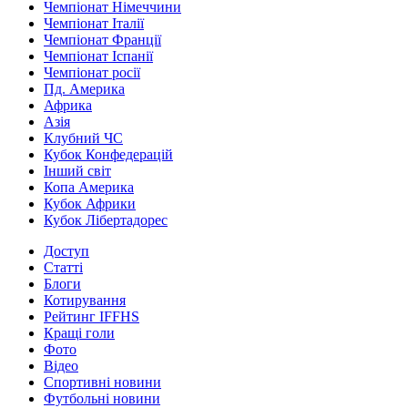
Чемпіонат Німеччини
Чемпіонат Італії
Чемпіонат Франції
Чемпіонат Іспанії
Чемпіонат росії
Пд. Америка
Африка
Азія
Клубний ЧС
Кубок Конфедерацій
Інший світ
Копа Америка
Кубок Африки
Кубок Лібертадорес
Доступ
Статті
Блоги
Котирування
Рейтинг IFFHS
Кращі голи
Фото
Відео
Спортивні новини
Футбольні новини