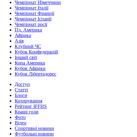
Чемпіонат Німеччини
Чемпіонат Італії
Чемпіонат Франції
Чемпіонат Іспанії
Чемпіонат росії
Пд. Америка
Африка
Азія
Клубний ЧС
Кубок Конфедерацій
Інший світ
Копа Америка
Кубок Африки
Кубок Лібертадорес
Доступ
Статті
Блоги
Котирування
Рейтинг IFFHS
Кращі голи
Фото
Відео
Спортивні новини
Футбольні новини