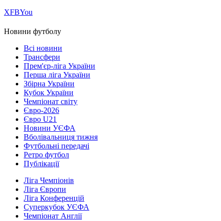
Х
FB
You
Новини футболу
Всі новини
Трансфери
Прем'єр-ліга України
Перша ліга України
Збірна України
Кубок України
Чемпіонат світу
Євро-2026
Євро U21
Новини УЄФА
Вболівальниця тижня
Футбольні передачі
Ретро футбол
Публікації
Ліга Чемпіонів
Ліга Європи
Ліга Конференцій
Суперкубок УЄФА
Чемпіонат Англії