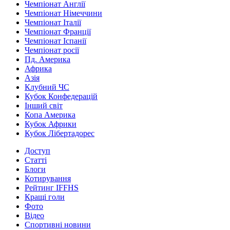
Чемпіонат Англії
Чемпіонат Німеччини
Чемпіонат Італії
Чемпіонат Франції
Чемпіонат Іспанії
Чемпіонат росії
Пд. Америка
Африка
Азія
Клубний ЧС
Кубок Конфедерацій
Інший світ
Копа Америка
Кубок Африки
Кубок Лібертадорес
Доступ
Статті
Блоги
Котирування
Рейтинг IFFHS
Кращі голи
Фото
Відео
Спортивні новини