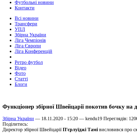
Футбольні новини
Контакти
Всі новини
Трансфери
УПЛ
Збірна України
Ліга Чемпіонів
Ліга Європи
Ліга Конференцій
Ретро футбол
Відео
Фото
Статті
Блоги
Функціонер збірної Швейцарії покотив бочку на д
Збірна України
— 18.11.2020 - 15:20 —
kendu19
Переглядів: 120
Поділитись:
Директор збірної Швейцарії
П'єрлуїджі Тамі
висловився про ск