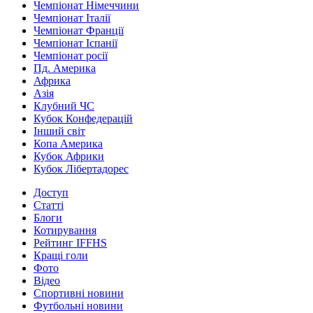
Чемпіонат Німеччини
Чемпіонат Італії
Чемпіонат Франції
Чемпіонат Іспанії
Чемпіонат росії
Пд. Америка
Африка
Азія
Клубний ЧС
Кубок Конфедерацій
Інший світ
Копа Америка
Кубок Африки
Кубок Лібертадорес
Доступ
Статті
Блоги
Котирування
Рейтинг IFFHS
Кращі голи
Фото
Відео
Спортивні новини
Футбольні новини