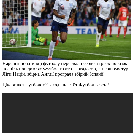
Нарешті початківці футболу перервали серію з трьох поразок
поспіль повідомляє Футбол газета. Нагадаємо, в першому турі
Ліги Націй, збірна Англії програла збірній Іспанії.
Цікавишся футболом? заходь на сайт Футбол газета!