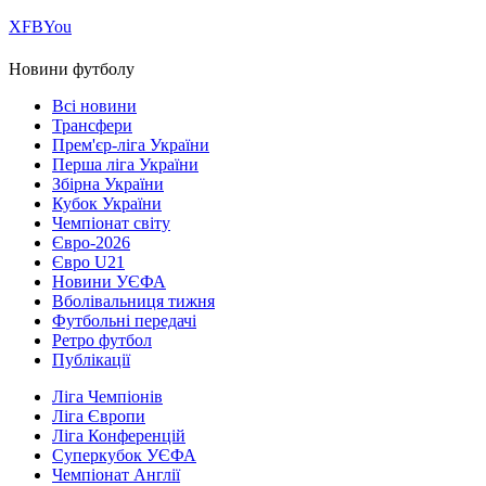
Х
FB
You
Новини футболу
Всі новини
Трансфери
Прем'єр-ліга України
Перша ліга України
Збірна України
Кубок України
Чемпіонат світу
Євро-2026
Євро U21
Новини УЄФА
Вболівальниця тижня
Футбольні передачі
Ретро футбол
Публікації
Ліга Чемпіонів
Ліга Європи
Ліга Конференцій
Суперкубок УЄФА
Чемпіонат Англії