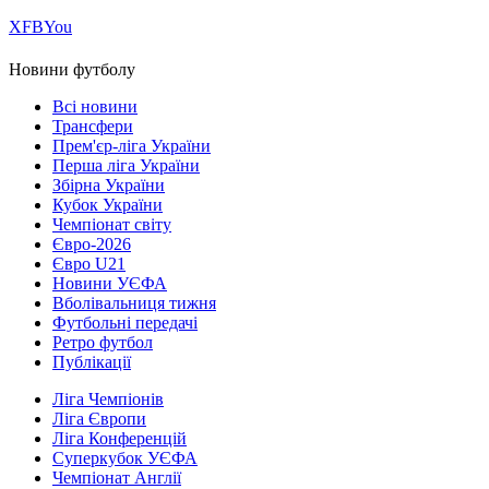
Х
FB
You
Новини футболу
Всі новини
Трансфери
Прем'єр-ліга України
Перша ліга України
Збірна України
Кубок України
Чемпіонат світу
Євро-2026
Євро U21
Новини УЄФА
Вболівальниця тижня
Футбольні передачі
Ретро футбол
Публікації
Ліга Чемпіонів
Ліга Європи
Ліга Конференцій
Суперкубок УЄФА
Чемпіонат Англії