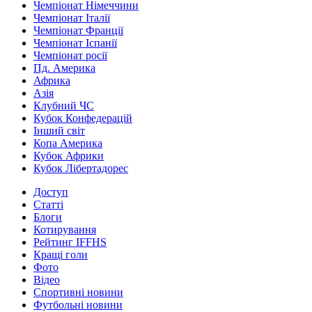
Чемпіонат Німеччини
Чемпіонат Італії
Чемпіонат Франції
Чемпіонат Іспанії
Чемпіонат росії
Пд. Америка
Африка
Азія
Клубний ЧС
Кубок Конфедерацій
Інший світ
Копа Америка
Кубок Африки
Кубок Лібертадорес
Доступ
Статті
Блоги
Котирування
Рейтинг IFFHS
Кращі голи
Фото
Відео
Спортивні новини
Футбольні новини