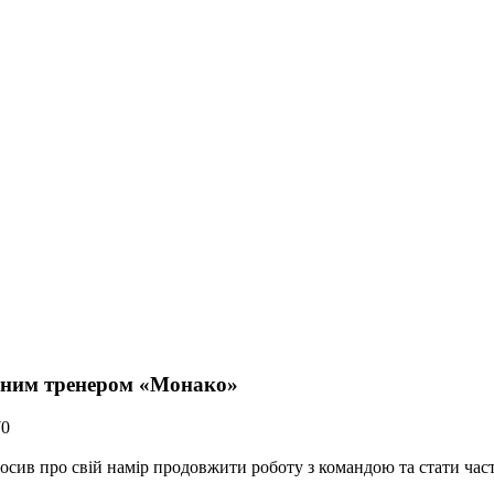
вним тренером «Монако»
70
сив про свій намір продовжити роботу з командою та стати час