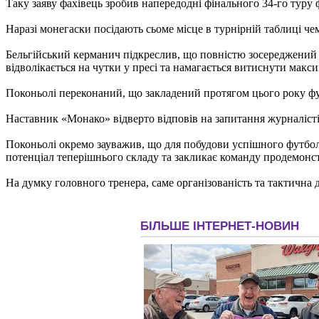
Таку заяву фахівець зробив напередодні фінального 34-го туру ф
Наразі монегаски посідають сьоме місце в турнірній таблиці че
Бельгійський керманич підкреслив, що повністю зосереджений на
відволікається на чутки у пресі та намагається витиснути мак
Поконьолі переконаний, що закладений протягом цього року фу
Наставник «Монако» відверто відповів на запитання журналісті
Поконьолі окремо зауважив, що для побудови успішного футболь
потенціал теперішнього складу та закликає команду продемонст
На думку головного тренера, саме організованість та тактичн