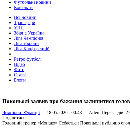
Футбольні новини
Контакти
Всі новини
Трансфери
УПЛ
Збірна України
Ліга Чемпіонів
Ліга Європи
Ліга Конференцій
Ретро футбол
Відео
Фото
Статті
Блоги
Поконьолі заявив про бажання залишитися голо
Чемпіонат Франції
— 18.05.2026 - 00:43 —
Artem
Переглядів: 2
Поділитись:
Головний тренер «Монако» Себастьєн Поконьолі публічно оголо