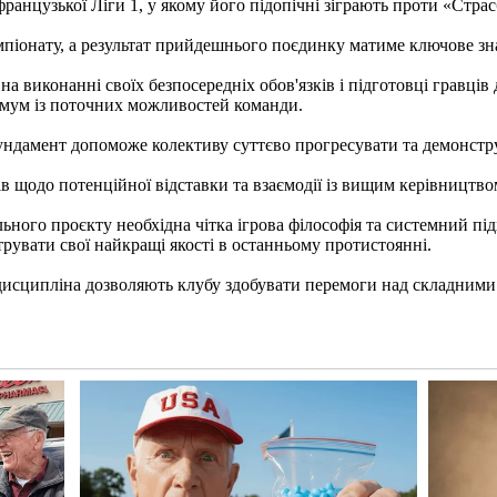
ранцузької Ліги 1, у якому його підопічні зіграють проти «Страс
мпіонату, а результат прийдешнього поєдинку матиме ключове зна
 виконанні своїх безпосередніх обов'язків і підготовці гравців
симум із поточних можливостей команди.
ндамент допоможе колективу суттєво прогресувати та демонструв
в щодо потенційної відставки та взаємодії із вищим керівництво
ного проєкту необхідна чітка ігрова філософія та системний під
рувати свої найкращі якості в останньому протистоянні.
а дисципліна дозволяють клубу здобувати перемоги над складним