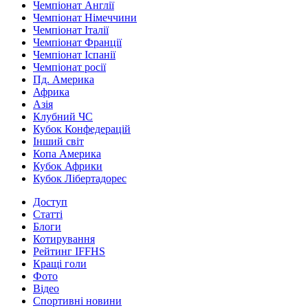
Чемпіонат Англії
Чемпіонат Німеччини
Чемпіонат Італії
Чемпіонат Франції
Чемпіонат Іспанії
Чемпіонат росії
Пд. Америка
Африка
Азія
Клубний ЧС
Кубок Конфедерацій
Інший світ
Копа Америка
Кубок Африки
Кубок Лібертадорес
Доступ
Статті
Блоги
Котирування
Рейтинг IFFHS
Кращі голи
Фото
Відео
Спортивні новини