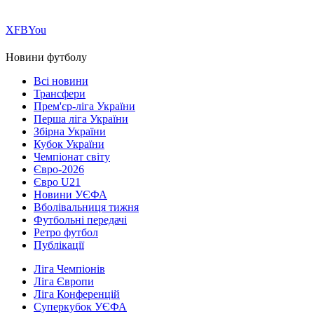
Х
FB
You
Новини футболу
Всі новини
Трансфери
Прем'єр-ліга України
Перша ліга України
Збірна України
Кубок України
Чемпіонат світу
Євро-2026
Євро U21
Новини УЄФА
Вболівальниця тижня
Футбольні передачі
Ретро футбол
Публікації
Ліга Чемпіонів
Ліга Європи
Ліга Конференцій
Суперкубок УЄФА