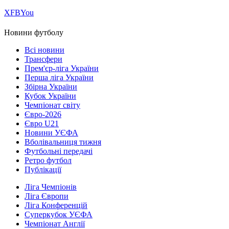
Х
FB
You
Новини футболу
Всі новини
Трансфери
Прем'єр-ліга України
Перша ліга України
Збірна України
Кубок України
Чемпіонат світу
Євро-2026
Євро U21
Новини УЄФА
Вболівальниця тижня
Футбольні передачі
Ретро футбол
Публікації
Ліга Чемпіонів
Ліга Європи
Ліга Конференцій
Суперкубок УЄФА
Чемпіонат Англії