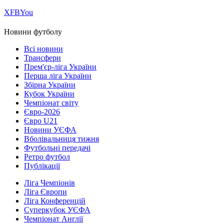
Х
FB
You
Новини футболу
Всі новини
Трансфери
Прем'єр-ліга України
Перша ліга України
Збірна України
Кубок України
Чемпіонат світу
Євро-2026
Євро U21
Новини УЄФА
Вболівальниця тижня
Футбольні передачі
Ретро футбол
Публікації
Ліга Чемпіонів
Ліга Європи
Ліга Конференцій
Суперкубок УЄФА
Чемпіонат Англії