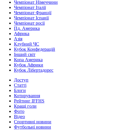
Чемпіонат Німеччини
Чемпіонат Італії
Чемпіонат Франції
Чемпіонат Іспанії
Чемпіонат росії
Пд. Америка
Африка
Азія
Клубний ЧС
Кубок Конфедерацій
Інший світ
Копа Америка
Кубок Африки
Кубок Лібертадорес
Доступ
Статті
Блоги
Котирування
Рейтинг IFFHS
Кращі голи
Фото
Відео
Спортивні новини
Футбольні новини